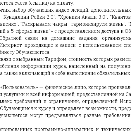
гося счета (ссылки) на оплату.
занятия, набор обучающих видео-лекций, дополнительны
Кундалини Рейки 2.0", "Хроники Акаши 3.0", "Квантов
виенко", "Раскрываем чакры - гармонизируем жизнь", "
ий в 5 сферах жизни
"
»
с предоставлением доступа к О
 Обратной связи на домашние задания, организуем
 Интернет, проходящие в записи, с использованием с
бинету Обучающегося.
связи с выбранным Тарифом, стоимость которых размещ
требления информации курса, нацеленный на получени
, а также включающий в себя выполнение обязательных
 и «Пользователь» — физическое лицо, которое произве
и услугами и всей информацией, предоставленной на Са
мплекс требований и ограничений, определяемый Исп
 Обучающимся к курсу и определяет возможности, пр
бучающегося могут предъявляться разные требования
нтегрированных программно-аппаратных и технических