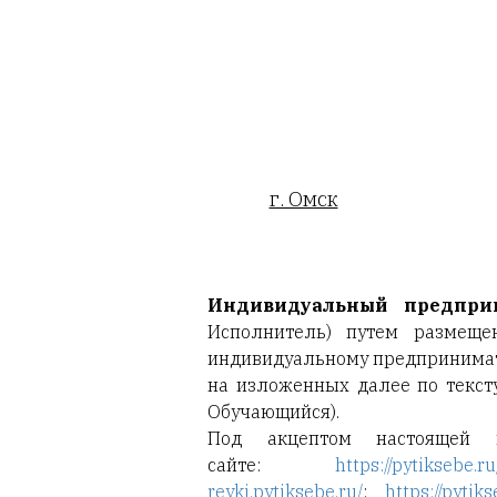
г. Омск
Утве
Индивидуальный предпр
Исполнитель) путем размеще
индивидуальному предпринимате
на изложенных далее по тексту
Обучающийся).
Под акцептом настоящей 
сайте
:
https://pytiksebe.ru
reyki.pytiksebe.ru/
;
https://pytik