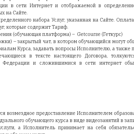
ции в сети Интернет и отображаемой в определенно
х на Сайте.
определенного набора Услуг, указанная на Сайте. Опла
луг, которые содержит Тариф.
ения (обучающая платформа) – Getсourse (Геткурс)
ержки) – закрытый чат, в котором обучающийся могут об
алам Курса, задавать вопросы Исполнителю, а также п
ечающиеся в тексте настоящего Договора, толкуютс
ой Федерации и сложившимися в сети интернет об
тся возмездное предоставление Исполнителем образо
уального обучающего курса в виде видеозанятий в зап
услуги, а Исполнитель принимает на себя обязательс