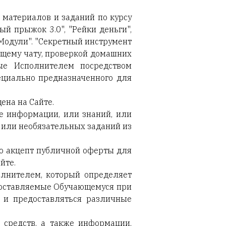
х материалов и заданий по
курсу
ый прыжок 3.0", "Рейки деньги",
Модули". "Секретный инструмент
бщему чату, проверкой домашних
ые Исполнителем посредством
пециально предназначенного для
ена на Сайте.
е информации, или знаний, или
 или необязательных заданий из
ло акцепт публичной оферты для
йте.
олнителем, который определяет
едоставляемые Обучающемуся при
 и предоставляться различные
 средств, а также информации,