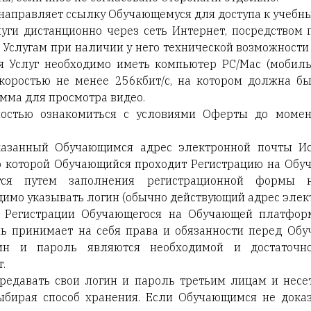
 направляет ссылку Обучающемуся для доступа к учебн
луги дистанционно через сеть Интернет, посредством 
 Услугам при наличии у него технической возможности 
я Услуг необходимо иметь компьютер PC/Mac (мобильн
скоростью не менее 256кбит/с, на котором должна б
амма для просмотра видео.
ностью ознакомиться с условиями Оферты до моме
указанный Обучающимся адрес электронной почты Ис
о которой Обучающийся проходит Регистрацию на Обу
ется путем заполнения регистрационной формы
имо указывать логин (обычно действующий адрес элект
и Регистрации Обучающегося на Обучающей платформ
 принимает на себя права и обязанности перед Обу
ин и пароль являются необходимой и достаточн
.
редавать свои логин и пароль третьим лицам и несе
выбирая способ хранения. Если Обучающимся не доказ