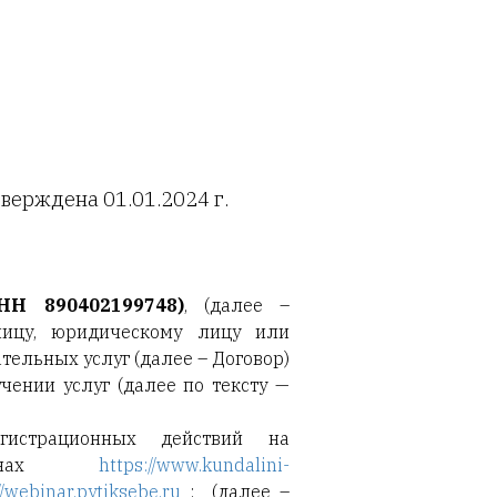
2024 г.
Н 890402199748)
, (далее –
лицу, юридическому лицу или
ельных услуг (далее – Договор)
чении услуг (далее по тексту —
истрационных действий на
менах
https://www.kundalini-
//webinar.pytiksebe.ru
; (далее –