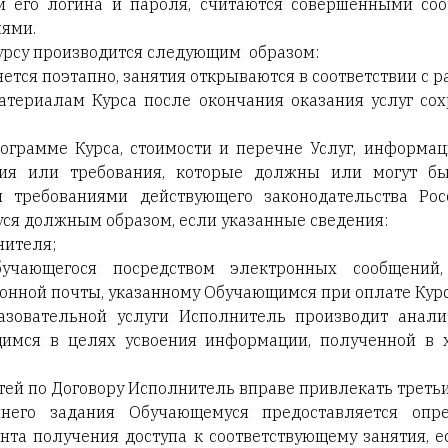
м его логина и пароля, считаются совершенными со
ями.
Курсу производится следующим образом:
ляется поэтапно, занятия открываются в соответствии с
материалам Курса после окончания оказания услуг сох
рограмме Курса, стоимости и перечне Услуг, информа
ения или требования, которые должны или могут б
и требованиями действующего законодательства Рос
я должным образом, если указанные сведения:
нителя;
учающегося посредством электронных сообщений,
онной почты, указанному Обучающимся при оплате Курс
разовательной услуги Исполнитель производит анали
имся в целях усвоения информации, полученной в х
тей по Договору Исполнитель вправе привлекать третьи
него задания Обучающемуся предоставляется оп
нта получения доступа к соответствующему занятия, 