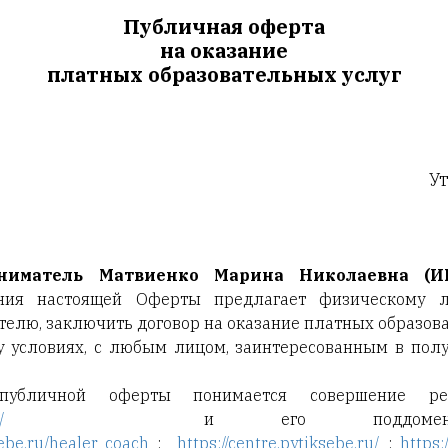
Публичная оферта
на оказание
платных образовательных услуг
рждена 01.01.
иниматель
Матвиенко Марина Николаевна (ИН
ния настоящей Оферты предлагает физическому 
лю, заключить договор на оказание платных образоват
 условиях, с любым лицом, заинтересованным в полу
публичной оферты понимается совершение рег
/
и
его поддо
sebe.ru/healer_coach
;
https://centre.pytiksebe.ru/
;
https: